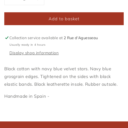
Reduce
Increase
the
the
amount
quantity
Add to basket
of
of
The
The
Paloma
Paloma
Slipper
Slipper
Collection service available at
2 Rue d'Aguesseau
Usually ready in 4 hours
Display shop information
Black cotton with navy blue velvet stars. Navy blue
grosgrain edges. Tightened on the sides with black
elastic bands. Black leatherette insole. Rubber outsole.
Handmade in Spain -
Connexion requise
Connectez-vous à votre compte pour ajouter des