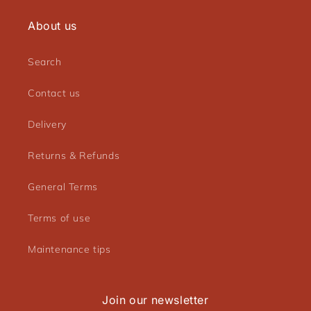
produits à votre liste de souhaits et afficher vos
About us
articles précédemment enregistrés.
Se connecter
Search
Contact us
Delivery
Returns & Refunds
General Terms
Terms of use
Maintenance tips
Join our newsletter